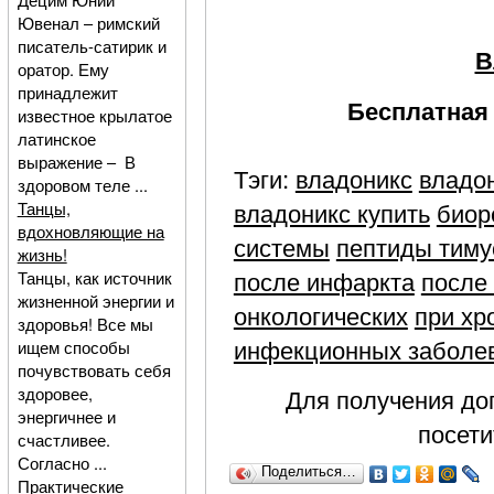
Ювенал – римский
писатель-сатирик и
В
оратор. Ему
принадлежит
Бесплатная 
известное крылатое
латинское
выражение – В
Тэги:
владоникс
владо
здоровом теле ...
владоникс купить
биор
Танцы,
вдохновляющие на
системы
пептиды тиму
жизнь!
после инфаркта
после
Танцы, как источник
жизненной энергии и
онкологических
при хр
здоровья! Все мы
инфекционных заболе
ищем способы
почувствовать себя
здоровее,
Для получения д
энергичнее и
посет
счастливее.
Согласно ...
Поделиться…
Практические