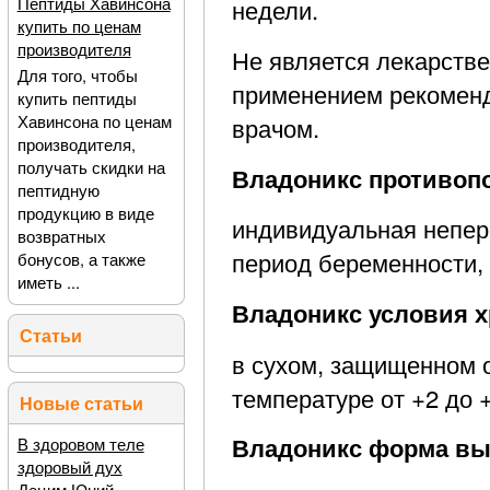
Пептиды Хавинсона
недели.
купить по ценам
производителя
Не является лекарств
Для того, чтобы
применением рекоменд
купить пептиды
Хавинсона по ценам
врачом.
производителя,
получать скидки на
Владоникс противопо
пептидную
продукцию в виде
индивидуальная непер
возвратных
период беременности, 
бонусов, а также
иметь ...
Владоникс условия х
Статьи
в сухом, защищенном о
температуре от +2 до +
Новые статьи
Владоникс форма вы
В здоровом теле
здоровый дух
Децим Юний