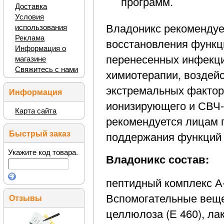
программ.
Доставка
Условия
Владоникс рекомендуе
использования
Реклама
восстановления функц
Информация о
перенесенных инфекци
магазине
Свяжитесь с нами
химиотерапии, воздейс
экстремальных факторо
Информация
ионизирующего и СВЧ-
Карта сайта
рекомендуется лицам 
Быстрый заказ
поддержания функций
Укажите код товара.
Владоникс состав:
пептидный комплекс А-
Вспомогательные веще
Отзывы
целлюлоза (Е 460), лак