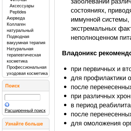
заболеваний различ
Аксессуары
состояниях, приво
Peptides
иммунной системы, 
Аюрведа
Коллаген
экстремальных фак
натуральный
неполноценном пита
Подводная
вакуумная терапия
Натуральная
Владоникс рекоменд
терапевтическая
косметика
при первичных и в
Профессиональная
уходовая косметика
для профилактики о
после перенесенны
Поиск
при различных хрон
в период реабилита
Расширенный поиск
после перенесенны
для омоложения орг
Узнайте больше