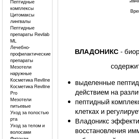
Пептидные
комплексы
Вре
Цитомаксы
лингвалы
Пептидные
препараты Revilab
ML
Лечебно-
ВЛАДОНИКС
- био
профилактические
препараты
содержи
Мезотели
наружные
Косметика Reviline
выделенные пептид
Косметика Reviline
действием на разли
Pro
Мезотели
пептидный комплек
питьевые
клетках и регулиру
Уход за полостью
рта
Владоникс эффекти
Уход за телом и
восстановления им
волосами
Фиточаи